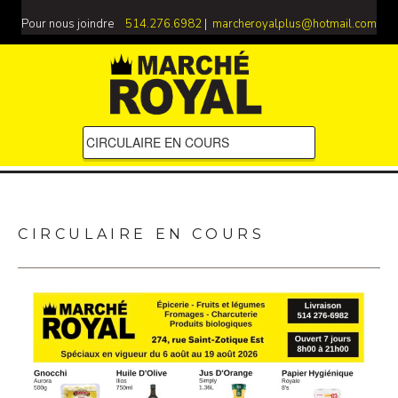
Pour nous joindre
514.276.6982
|
marcheroyalplus@hotmail.com
CIRCULAIRE EN COURS